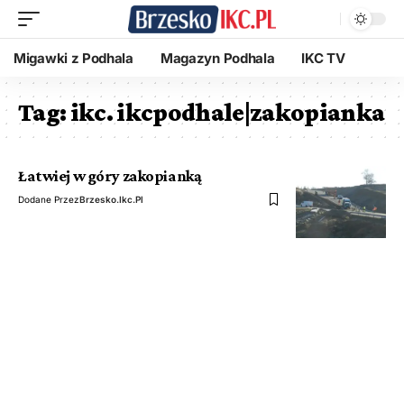
Migawki z Podhala
Magazyn Podhala
IKC TV
Tag:
ikc. ikcpodhale|zakopianka
Łatwiej w góry zakopianką
Dodane Przez
Brzesko.ikc.pl