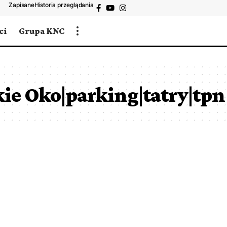
Zapisane
Historia przeglądania
ci
Grupa KNC
ie Oko|parking|tatry|tpn