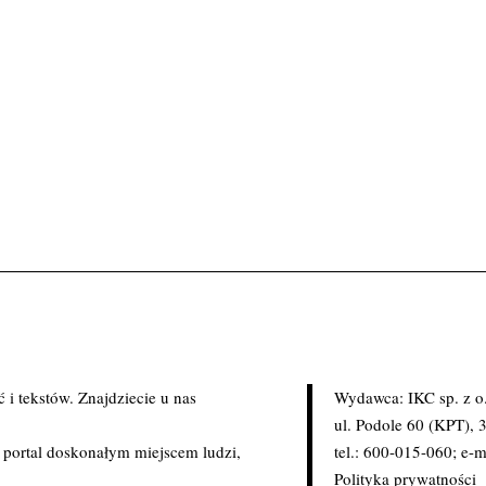
i tekstów. Znajdziecie u nas
Wydawca: IKC sp. z o
.
ul. Podole 60 (KPT),
c portal doskonałym miejscem ludzi,
tel.: 600-015-060; e-m
Polityka prywatności