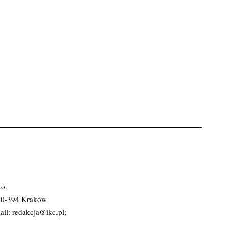
.o.
 30-394 Kraków
ail:
redakcja@ikc.pl
;