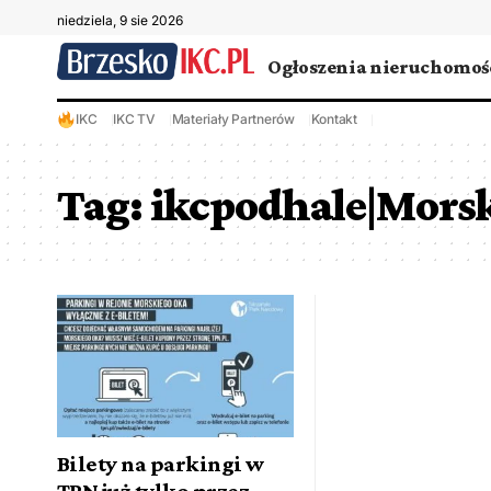
niedziela, 9 sie 2026
Ogłoszenia nieruchomoś
IKC
IKC TV
Materiały Partnerów
Kontakt
Tag:
ikcpodhale|Morsk
Bilety na parkingi w
TPN już tylko przez