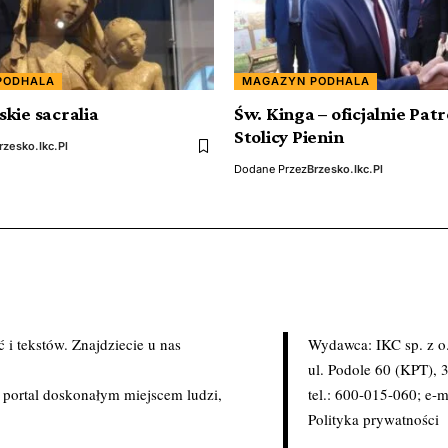
PODHALA
MAGAZYN PODHALA
kie sacralia
Św. Kinga – oficjalnie Pat
Stolicy Pienin
rzesko.ikc.pl
Dodane Przez
Brzesko.ikc.pl
i tekstów. Znajdziecie u nas
Wydawca: IKC sp. z o
.
ul. Podole 60 (KPT),
c portal doskonałym miejscem ludzi,
tel.: 600-015-060; e-m
Polityka prywatności