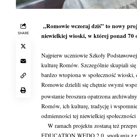
„Romowie wczoraj dziś” to nowy projek
SHARE
niewielkiej wioski, w której ponad 70
Najpierw uczniowie Szkoły Podstawowej 
kulturę Romów. Szczególnie skupiali się 
bardzo wtopiona w społeczność wioski,
Romowie dzielili się chętnie swymi wsp
powstanie broszura opatrzona archiwalny
Romów, ich kulturę, tradycję i wspomni
odmienności tej niewielkiej społeczn
W ramach projektu zostaną też prze
EDUCATION WEDO 2.0, spotkania z po