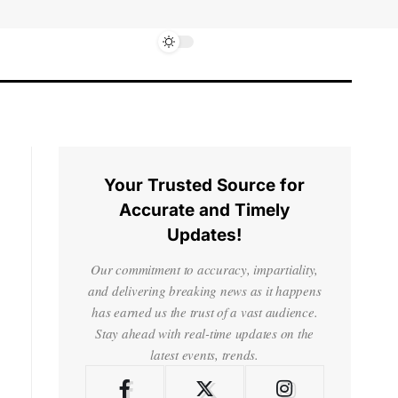
Your Trusted Source for
Accurate and Timely
Updates!
Our commitment to accuracy, impartiality,
and delivering breaking news as it happens
has earned us the trust of a vast audience.
Stay ahead with real-time updates on the
latest events, trends.