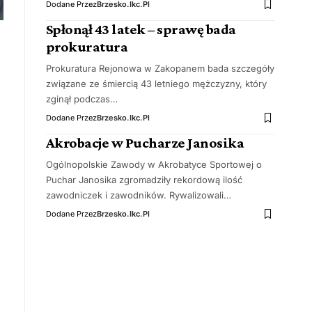
Dodane Przez
Brzesko.ikc.pl
Spłonął 43 latek – sprawę bada
prokuratura
Prokuratura Rejonowa w Zakopanem bada szczegóły
związane ze śmiercią 43 letniego mężczyzny, który
zginął podczas…
Dodane Przez
Brzesko.ikc.pl
Akrobacje w Pucharze Janosika
Ogólnopolskie Zawody w Akrobatyce Sportowej o
Puchar Janosika zgromadziły rekordową ilość
zawodniczek i zawodników. Rywalizowali…
Dodane Przez
Brzesko.ikc.pl