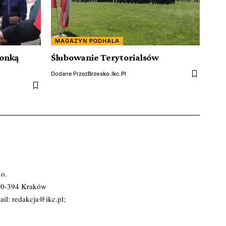
MAGAZYN PODHALA
ronką
Ślubowanie Terytorialsów
Dodane Przez
Brzesko.ikc.pl
.o.
 30-394 Kraków
ail:
redakcja@ikc.pl
;