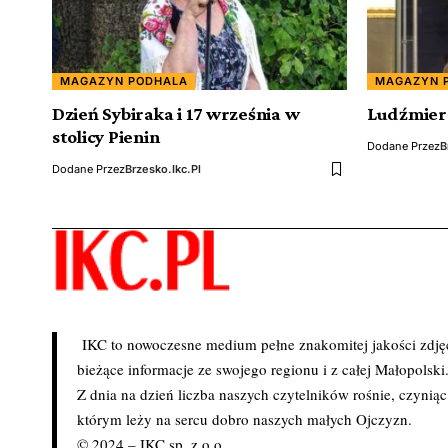
MAGAZYN PODHALA
MAGAZYN 
Dzień Sybiraka i 17 września w
Ludźmiers
stolicy Pienin
Dodane Przez
B
Dodane Przez
Brzesko.ikc.pl
IKC to nowoczesne medium pełne znakomitej jakości zdjęć 
bieżące informacje ze swojego regionu i z całej Małopolski
Z dnia na dzień liczba naszych czytelników rośnie, czynią
którym leży na sercu dobro naszych małych Ojczyzn.
© 2024 – IKC sp. z o.o.