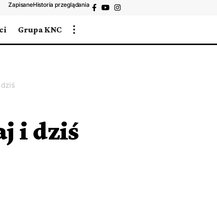
Zapisane
Historia przeglądania
ci
Grupa KNC
 dziś
 i dziś