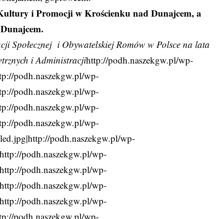
ultury i Promocji w Krościenku nad Dunajcem, a
 Dunajcem.
acji Społecznej i Obywatelskiej Romów w Polsce na lata
rznych i Administracji
http://podh.naszekgw.pl/wp-
ttp://podh.naszekgw.pl/wp-
ttp://podh.naszekgw.pl/wp-
ttp://podh.naszekgw.pl/wp-
ttp://podh.naszekgw.pl/wp-
ed.jpg|http://podh.naszekgw.pl/wp-
|http://podh.naszekgw.pl/wp-
|http://podh.naszekgw.pl/wp-
|http://podh.naszekgw.pl/wp-
|http://podh.naszekgw.pl/wp-
ttp://podh.naszekgw.pl/wp-