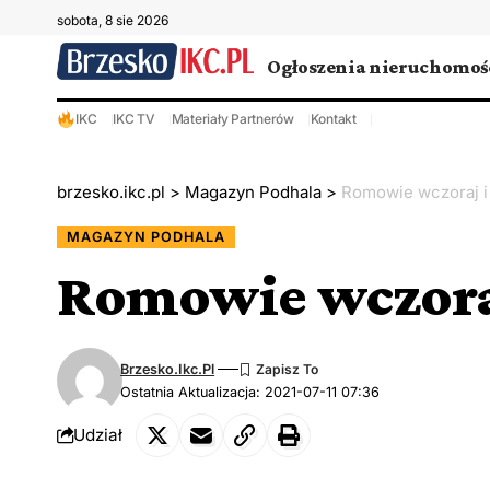
sobota, 8 sie 2026
Ogłoszenia nieruchomoś
IKC
IKC TV
Materiały Partnerów
Kontakt
brzesko.ikc.pl
>
Magazyn Podhala
>
Romowie wczoraj i
MAGAZYN PODHALA
Romowie wczoraj
Brzesko.ikc.pl
Ostatnia Aktualizacja: 2021-07-11 07:36
Udział