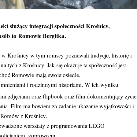
t służący integracji społeczności Krośnicy,
 osób to Romowie Bergitka.
w Krośnicy w tym romscy poznawali tradycje, historię i
na tych z Krośnicy. Jak się okazuje ta społeczność jest
 choć Romowie mają swoje osiedle.
omnieniami i rodzinnymi historiami. W ich wyniku
mi zdjęciami oraz flipbook oraz film dokumentujący życie
enia. Film ma bowiem za zadanie ukazanie wyjątkowości i
ości Romów z Krośnicy.
prowadzone warsztaty z programowania LEGO
licjantem, goprowcem.