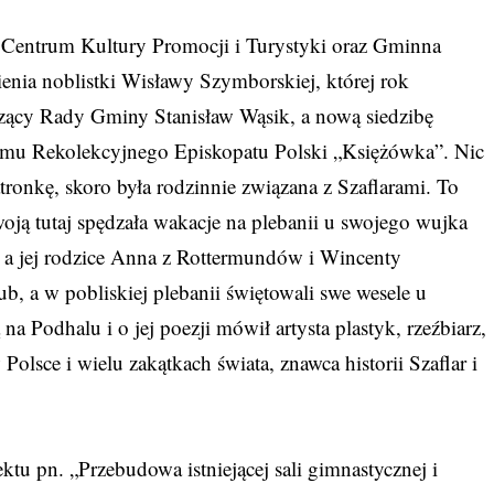
 Centrum Kultury Promocji i Turystyki oraz Gminna
mienia noblistki Wisławy Szymborskiej, której rok
zący Rady Gminy Stanisław Wąsik, a nową siedzibę
Domu Rekolekcyjnego Episkopatu Polski „Księżówka”. Nic
tronkę, skoro była rodzinnie związana z Szaflarami. To
woją tutaj spędzała wakacje na plebanii u swojego wujka
 a jej rodzice Anna z Rottermundów i Wincenty
ub, a w pobliskiej plebanii świętowali swe wesele u
 na Podhalu i o jej poezji mówił artysta plastyk, rzeźbiarz,
 Polsce i wielu zakątkach świata, znawca historii Szaflar i
tu pn. „Przebudowa istniejącej sali gimnastycznej i