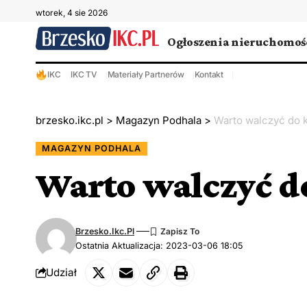
wtorek, 4 sie 2026
Ogłoszenia nieruchomoś
IKC
IKC TV
Materiały Partnerów
Kontakt
brzesko.ikc.pl
>
Magazyn Podhala
>
Warto walczyć do 
MAGAZYN PODHALA
Warto walczyć d
Brzesko.ikc.pl
Ostatnia Aktualizacja: 2023-03-06 18:05
Udział