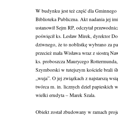
W budynku jest też część dla Gminnego
Biblioteka Publiczna. Akt nadania jej i
ustanowił Sejm RP, odczytał przewodnic
poświęcił ks. Lesław Mirek, dyrektor 
dziwnego, że to noblistkę wybrano za pa
przecież mała Wisława wraz z siostrą Na
ks. proboszcza Maurycego Rottermunda,
Szymborski w tutejszym kościele brali śl
„wuja”. O jej związkach z najstarszą wsią
twórca m. in. licznych dzieł papieskich w
wielki erudyta – Marek Szala.
Obiekt został zbudowany w ramach projek