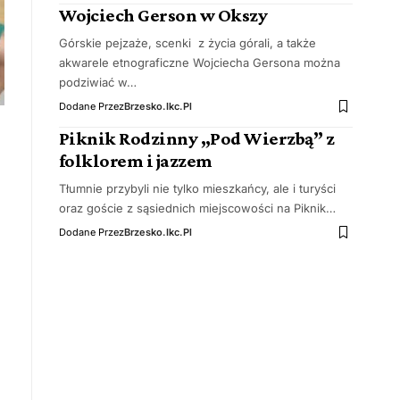
Wojciech Gerson w Okszy
Górskie pejzaże, scenki z życia górali, a także
akwarele etnograficzne Wojciecha Gersona można
podziwiać w…
Dodane Przez
Brzesko.ikc.pl
Piknik Rodzinny „Pod Wierzbą” z
folklorem i jazzem
Tłumnie przybyli nie tylko mieszkańcy, ale i turyści
oraz goście z sąsiednich miejscowości na Piknik…
Dodane Przez
Brzesko.ikc.pl