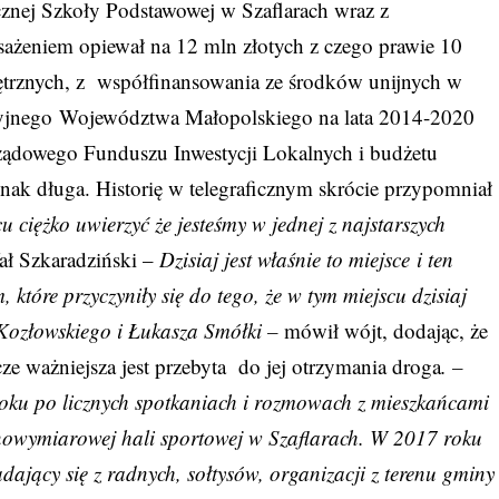
znej Szkoły Podstawowej w Szaflarach wraz z
osażeniem opiewał na 12 mln złotych z czego prawie 10
ętrznych, z współfinansowania ze środków unijnych w
yjnego Województwa Małopolskiego na lata 2014-2020
ądowego Funduszu Inwestycji Lokalnych i budżetu
dnak długa. Historię w telegraficznym skrócie przypomniał
u ciężko uwierzyć że jesteśmy w jednej z najstarszych
ał Szkaradziński –
Dzisiaj jest właśnie to miejsce i ten
które przyczyniły się do tego, że w tym miejscu dzisiaj
 Kozłowskiego i Łukasza Smółki –
mówił wójt, dodając, że
zcze ważniejsza jest przebyta do jej otrzymania droga
. –
 roku po licznych spotkaniach i rozmowach z mieszkańcami
nowymiarowej hali sportowej w Szaflarach. W 2017 roku
adający się z radnych, sołtysów, organizacji z terenu gminy