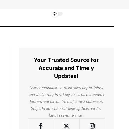
Your Trusted Source for
Accurate and Timely
Updates!
Our commitment to accuracy, impartiality,
and delivering breaking news as it happens
has earned us the trust of a vast audience.
Stay ahead with real-time updates on the
latest events, trends.