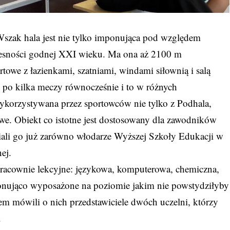
 Wszak hala jest nie tylko imponująca pod względem
czesności godnej XXI wieku. Ma ona aż 2100 m
rtowe z łazienkami, szatniami, windami siłownią i salą
 po kilka meczy równocześnie i to w różnych
ykorzystywana przez sportowców nie tylko z Podhala,
we. Obiekt co istotne jest dostosowany dla zawodników
ali go już zarówno włodarze Wyższej Szkoły Edukacji w
ej.
e pracownie lekcyjne: językowa, komputerowa, chemiczna,
ponująco wyposażone na poziomie jakim nie powstydziłyby
wem mówili o nich przedstawiciele dwóch uczelni, którzy
.