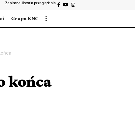
Zapisane
Historia przeglądania
ci
Grupa KNC
końca
o końca