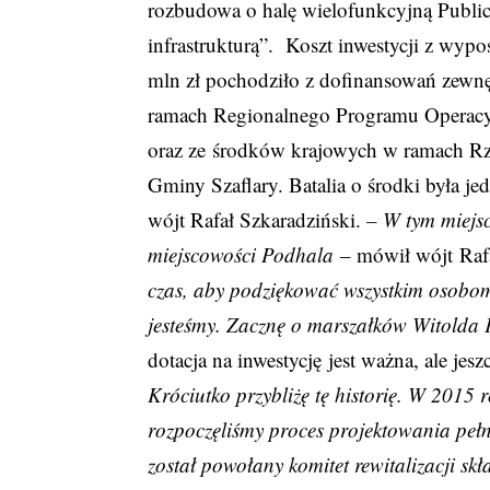
rozbudowa o halę wielofunkcyjną Public
infrastrukturą”. Koszt inwestycji z wyp
mln zł pochodziło z dofinansowań zewn
ramach Regionalnego Programu Operac
oraz ze środków krajowych w ramach Rz
Gminy Szaflary. Batalia o środki była je
wójt Rafał Szkaradziński.
– W tym miejsc
miejscowości Podhala
– mówił wójt Raf
czas, aby podziękować wszystkim osobom, 
jesteśmy. Zacznę o marszałków Witolda
dotacja na inwestycję jest ważna, ale jes
Króciutko przybliżę tę historię. W 2015
rozpoczęliśmy proces projektowania peł
został powołany komitet rewitalizacji skł