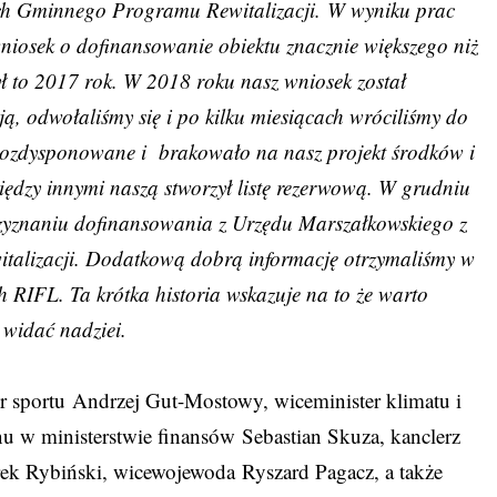
ach Gminnego Programu Rewitalizacji. W wyniku prac
niosek o dofinansowanie obiektu znacznie większego niż
ł to 2017 rok. W 2018 roku nasz wniosek został
zją, odwołaliśmy się i po kilku miesiącach wróciliśmy do
k rozdysponowane i brakowało na nasz projekt środków i
ędzy innymi naszą stworzył listę rezerwową. W grudniu
rzyznaniu dofinansowania z Urzędu Marszałkowskiego z
italizacji. Dodatkową dobrą informację otrzymaliśmy w
IFL. Ta krótka historia wskazuje na to że warto
 widać nadziei.
er sportu Andrzej Gut-Mostowy, wiceminister klimatu i
nu w ministerstwie finansów Sebastian Skuza, kanclerz
ek Rybiński, wicewojewoda Ryszard Pagacz, a także